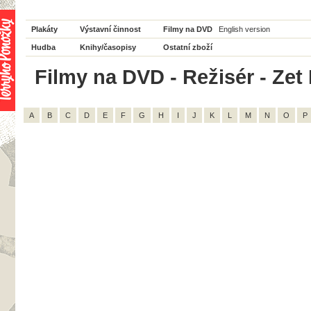
Plakáty
Výstavní činnost
Filmy na DVD
English version
Hudba
Knihy/časopisy
Ostatní zboží
Filmy na DVD - Režisér - Zet 
A
B
C
D
E
F
G
H
I
J
K
L
M
N
O
P