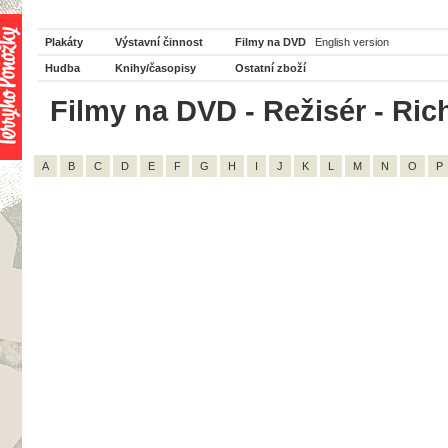
Plakáty
Výstavní činnost
Filmy na DVD
English version
Hudba
Knihy/časopisy
Ostatní zboží
Filmy na DVD - Režisér - Ric
A
B
C
D
E
F
G
H
I
J
K
L
M
N
O
P