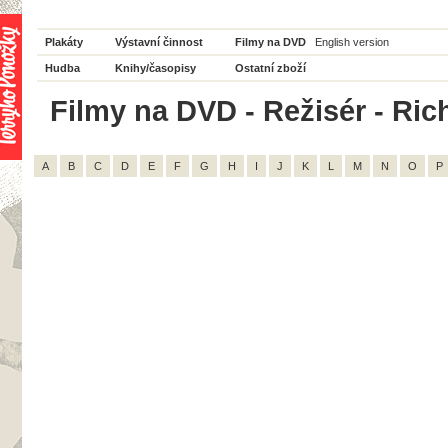
Plakáty
Výstavní činnost
Filmy na DVD
English version
Hudba
Knihy/časopisy
Ostatní zboží
Filmy na DVD - Režisér - Ric
A
B
C
D
E
F
G
H
I
J
K
L
M
N
O
P