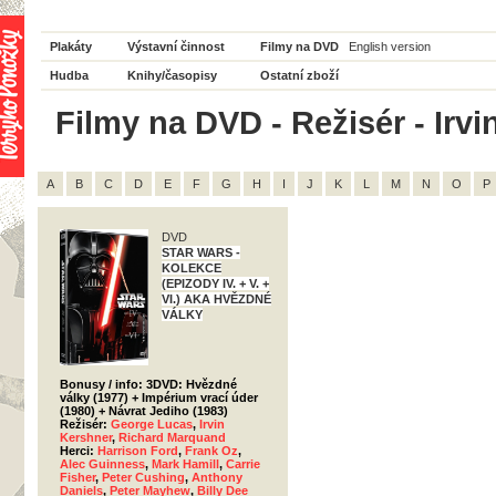
Plakáty
Výstavní činnost
Filmy na DVD
English version
Hudba
Knihy/časopisy
Ostatní zboží
Filmy na DVD - Režisér - Irvi
A
B
C
D
E
F
G
H
I
J
K
L
M
N
O
P
DVD
STAR WARS -
KOLEKCE
(EPIZODY IV. + V. +
VI.) AKA HVĚZDNÉ
VÁLKY
Bonusy / info: 3DVD: Hvězdné
války (1977) + Impérium vrací úder
(1980) + Návrat Jediho (1983)
Režisér:
George Lucas
,
Irvin
Kershner
,
Richard Marquand
Herci:
Harrison Ford
,
Frank Oz
,
Alec Guinness
,
Mark Hamill
,
Carrie
Fisher
,
Peter Cushing
,
Anthony
Daniels
,
Peter Mayhew
,
Billy Dee