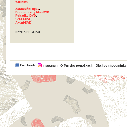
Williams
Zahraniční filmy
,
Dobrodružný film-DVD
,
Pohádky-DVD
,
Sci-Fi-DVD
,
Akční-DVD
NENÍ K PRODEJI
PayPal
Facebook
Instagram
O Terryho ponožkách
Obchodní podmínky