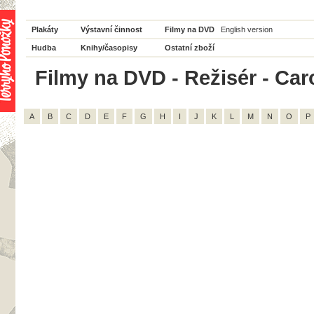
Plakáty
Výstavní činnost
Filmy na DVD
English version
Hudba
Knihy/časopisy
Ostatní zboží
Filmy na DVD - Režisér - Caro
A
B
C
D
E
F
G
H
I
J
K
L
M
N
O
P