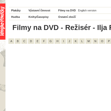
Plakáty
Výstavní činnost
Filmy na DVD
English version
Hudba
Knihy/časopisy
Ostatní zboží
Filmy na DVD - Režisér - Ilja
A
B
C
D
E
F
G
H
I
J
K
L
M
N
O
P