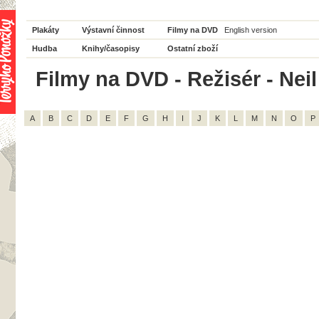
Plakáty
Výstavní činnost
Filmy na DVD
English version
Hudba
Knihy/časopisy
Ostatní zboží
Filmy na DVD - Režisér - Neil
A
B
C
D
E
F
G
H
I
J
K
L
M
N
O
P