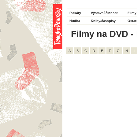
Plakáty
Výstavní činnost
Filmy
Hudba
Knihy/časopisy
Ostat
Filmy na DVD - 
A
B
C
D
E
F
G
H
I