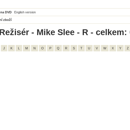
 na DVD
English version
ní zboží
Režisér - Mike Slee - R - celkem:
J
K
L
M
N
O
P
Q
R
S
T
U
V
W
X
Y
Z