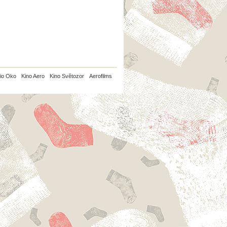
io Oko
Kino Aero
Kino Světozor
Aerofilms