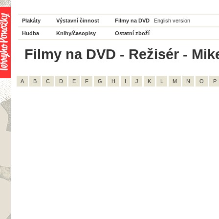
Plakáty
Výstavní činnost
Filmy na DVD
English version
Hudba
Knihy/časopisy
Ostatní zboží
Filmy na DVD - Režisér - Mike
A
B
C
D
E
F
G
H
I
J
K
L
M
N
O
P