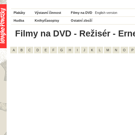
Plakáty
Výstavní činnost
Filmy na DVD
English version
Hudba
Knihy/časopisy
Ostatní zboží
Filmy na DVD - Režisér - Ern
A
B
C
D
E
F
G
H
I
J
K
L
M
N
O
P