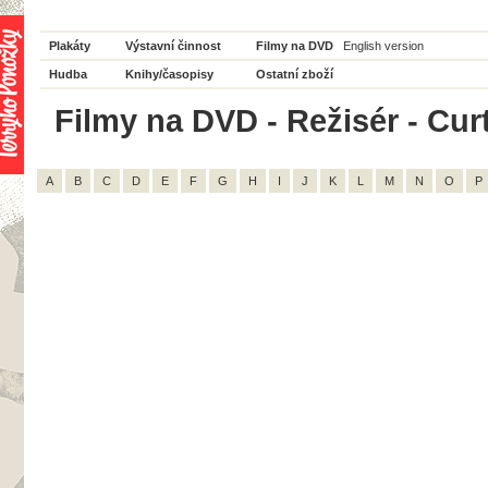
Plakáty
Výstavní činnost
Filmy na DVD
English version
Hudba
Knihy/časopisy
Ostatní zboží
Filmy na DVD - Režisér - Cur
A
B
C
D
E
F
G
H
I
J
K
L
M
N
O
P