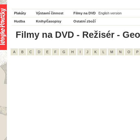
Plakáty
Výstavní činnost
Filmy na DVD
English version
Hudba
Knihy/časopisy
Ostatní zboží
Filmy na DVD - Režisér - Geo
A
B
C
D
E
F
G
H
I
J
K
L
M
N
O
P