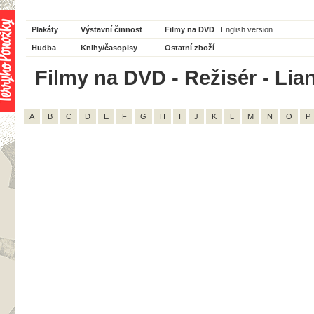
Plakáty
Výstavní činnost
Filmy na DVD
English version
Hudba
Knihy/časopisy
Ostatní zboží
Filmy na DVD - Režisér - Lia
A
B
C
D
E
F
G
H
I
J
K
L
M
N
O
P