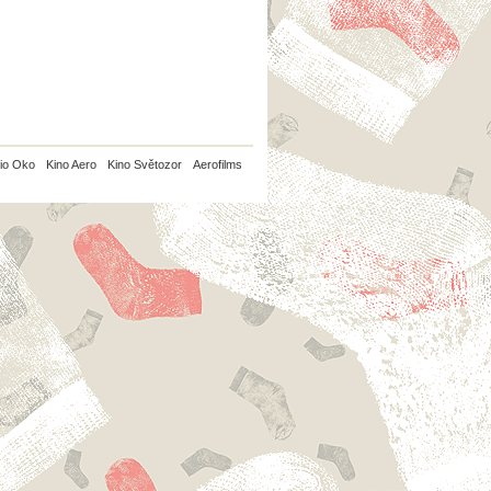
io Oko
Kino Aero
Kino Světozor
Aerofilms