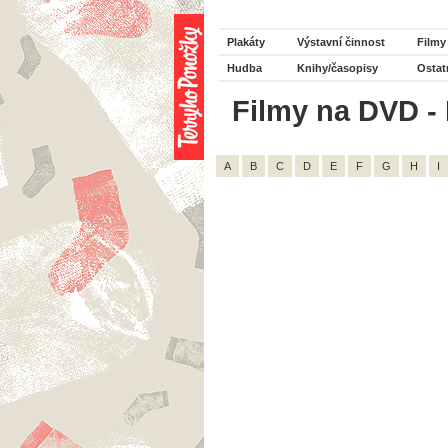
Plakáty
Výstavní činnost
Filmy
Hudba
Knihy/časopisy
Ostat
Filmy na DVD - 
A
B
C
D
E
F
G
H
I