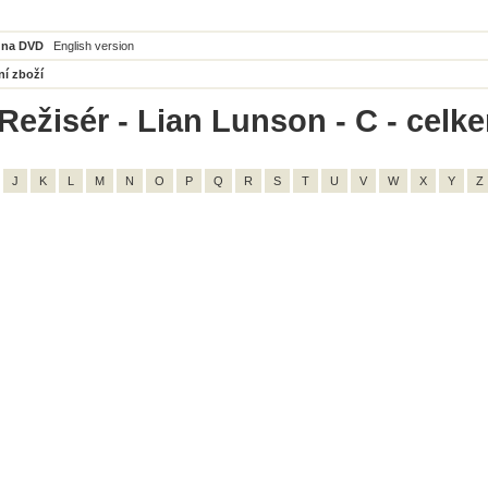
 na DVD
English version
ní zboží
Režisér - Lian Lunson - C - celk
J
K
L
M
N
O
P
Q
R
S
T
U
V
W
X
Y
Z