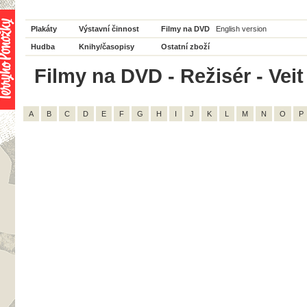
Plakáty
Výstavní činnost
Filmy na DVD
English version
Hudba
Knihy/časopisy
Ostatní zboží
Filmy na DVD - Režisér - Veit
A
B
C
D
E
F
G
H
I
J
K
L
M
N
O
P