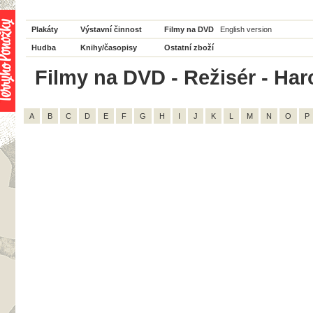
Plakáty
Výstavní činnost
Filmy na DVD
English version
Hudba
Knihy/časopisy
Ostatní zboží
Filmy na DVD - Režisér - Haro
A
B
C
D
E
F
G
H
I
J
K
L
M
N
O
P