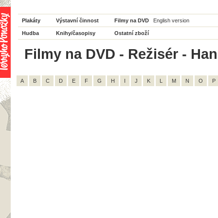
Plakáty
Výstavní činnost
Filmy na DVD
English version
Hudba
Knihy/časopisy
Ostatní zboží
Filmy na DVD - Režisér - Han
A
B
C
D
E
F
G
H
I
J
K
L
M
N
O
P