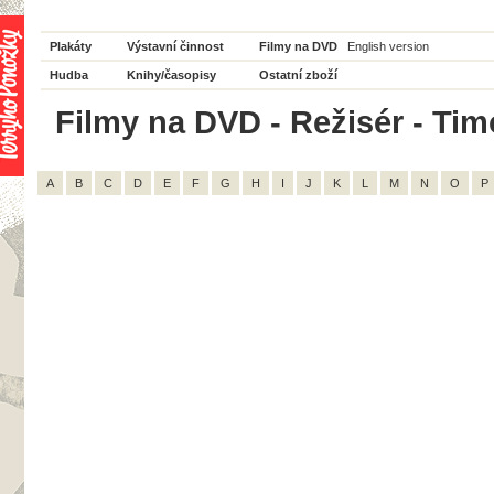
Plakáty
Výstavní činnost
Filmy na DVD
English version
Hudba
Knihy/časopisy
Ostatní zboží
Filmy na DVD - Režisér - Tim
A
B
C
D
E
F
G
H
I
J
K
L
M
N
O
P