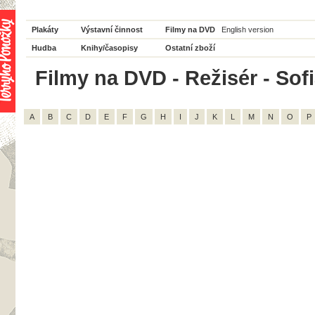
Plakáty
Výstavní činnost
Filmy na DVD
English version
Hudba
Knihy/časopisy
Ostatní zboží
Filmy na DVD - Režisér - Sof
A
B
C
D
E
F
G
H
I
J
K
L
M
N
O
P