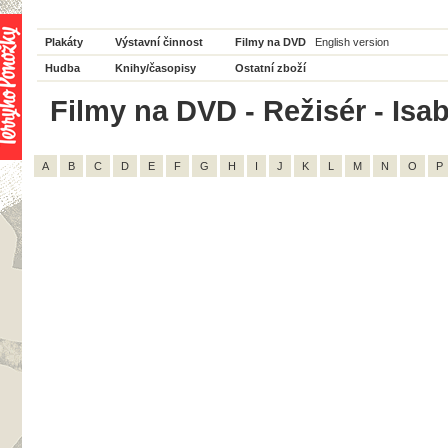
Plakáty
Výstavní činnost
Filmy na DVD
English version
Hudba
Knihy/časopisy
Ostatní zboží
Filmy na DVD - Režisér - Isab
A
B
C
D
E
F
G
H
I
J
K
L
M
N
O
P