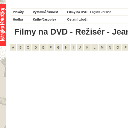
Plakáty
Výstavní činnost
Filmy na DVD
English version
Hudba
Knihy/časopisy
Ostatní zboží
Filmy na DVD - Režisér - Jea
A
B
C
D
E
F
G
H
I
J
K
L
M
N
O
P