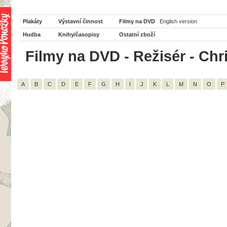
Plakáty
Výstavní činnost
Filmy na DVD
English version
Hudba
Knihy/časopisy
Ostatní zboží
Filmy na DVD - Režisér - Chr
A
B
C
D
E
F
G
H
I
J
K
L
M
N
O
P