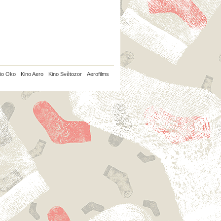
io Oko
Kino Aero
Kino Světozor
Aerofilms