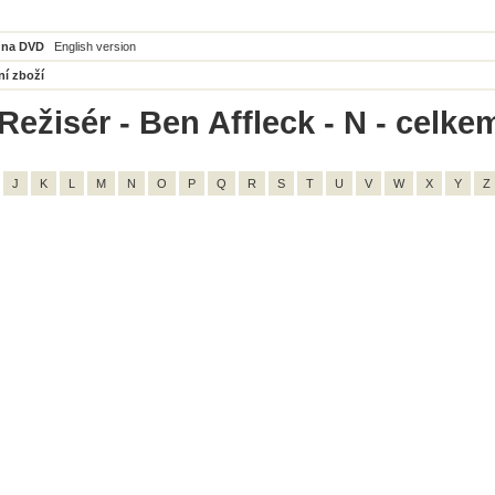
 na DVD
English version
ní zboží
Režisér - Ben Affleck - N - celke
J
K
L
M
N
O
P
Q
R
S
T
U
V
W
X
Y
Z