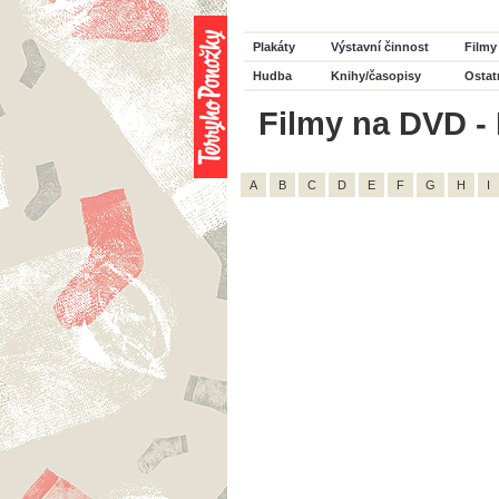
Plakáty
Výstavní činnost
Filmy
Hudba
Knihy/časopisy
Ostat
Filmy na DVD - 
A
B
C
D
E
F
G
H
I