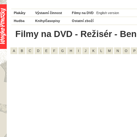
Plakáty
Výstavní činnost
Filmy na DVD
English version
Hudba
Knihy/časopisy
Ostatní zboží
Filmy na DVD - Režisér - Ben 
A
B
C
D
E
F
G
H
I
J
K
L
M
N
O
P