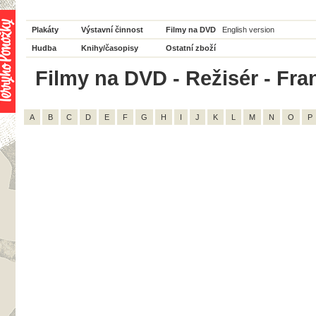
Plakáty
Výstavní činnost
Filmy na DVD
English version
Hudba
Knihy/časopisy
Ostatní zboží
Filmy na DVD - Režisér - Fran
A
B
C
D
E
F
G
H
I
J
K
L
M
N
O
P