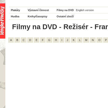
Plakáty
Výstavní činnost
Filmy na DVD
English version
Hudba
Knihy/časopisy
Ostatní zboží
Filmy na DVD - Režisér - Fran
A
B
C
D
E
F
G
H
I
J
K
L
M
N
O
P