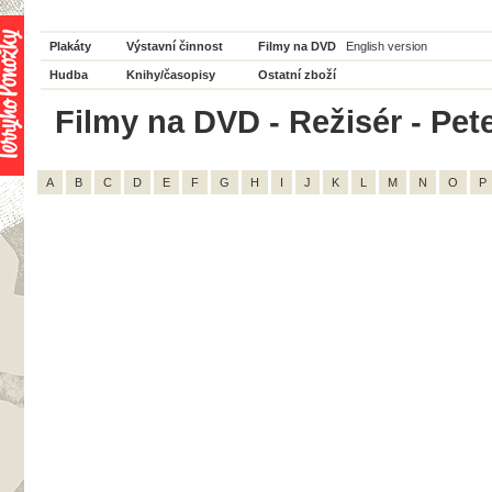
Plakáty
Výstavní činnost
Filmy na DVD
English version
Hudba
Knihy/časopisy
Ostatní zboží
Filmy na DVD - Režisér - Pete
A
B
C
D
E
F
G
H
I
J
K
L
M
N
O
P