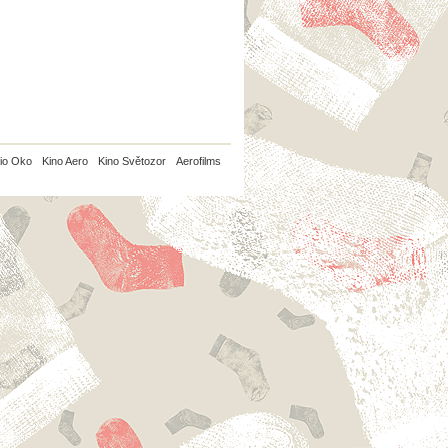
io Oko
Kino Aero
Kino Světozor
Aerofilms