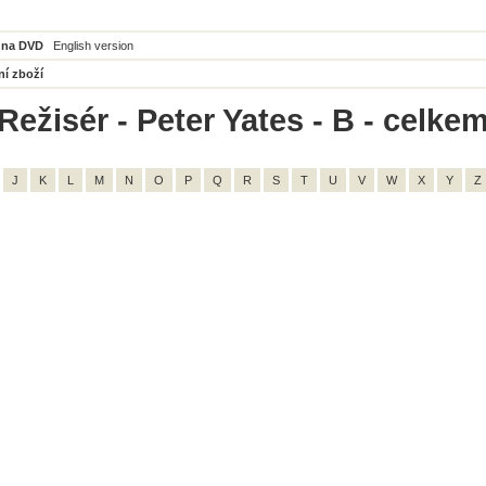
 na DVD
English version
ní zboží
ežisér - Peter Yates - B - celkem
J
K
L
M
N
O
P
Q
R
S
T
U
V
W
X
Y
Z