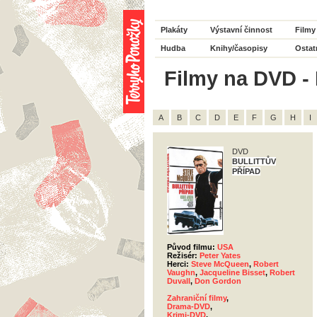
Plakáty
Výstavní činnost
Filmy
Hudba
Knihy/časopisy
Ostat
Filmy na DVD - R
A
B
C
D
E
F
G
H
I
DVD
BULLITTŮV
PŘÍPAD
Původ filmu:
USA
Režisér:
Peter Yates
Herci:
Steve McQueen
,
Robert
Vaughn
,
Jacqueline Bisset
,
Robert
Duvall
,
Don Gordon
Zahraniční filmy
,
Drama-DVD
,
Krimi-DVD
,