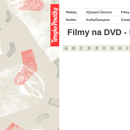
Plakáty
Výstavní činnost
Filmy
Hudba
Knihy/časopisy
Ostat
Filmy na DVD - 
A
B
C
D
E
F
G
H
I