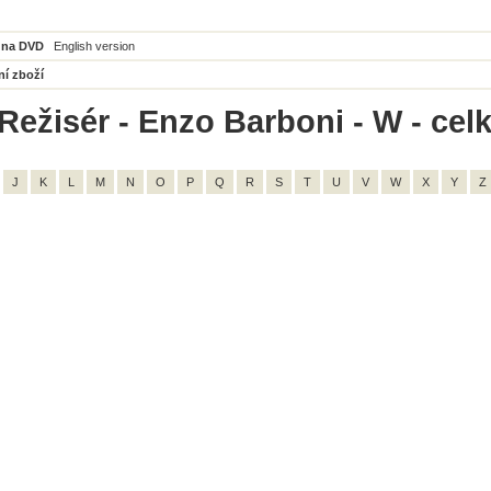
 na DVD
English version
ní zboží
Režisér - Enzo Barboni - W - cel
J
K
L
M
N
O
P
Q
R
S
T
U
V
W
X
Y
Z