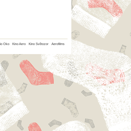
io Oko
Kino Aero
Kino Světozor
Aerofilms