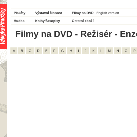
Plakáty
Výstavní činnost
Filmy na DVD
English version
Hudba
Knihy/časopisy
Ostatní zboží
Filmy na DVD - Režisér - Enz
A
B
C
D
E
F
G
H
I
J
K
L
M
N
O
P