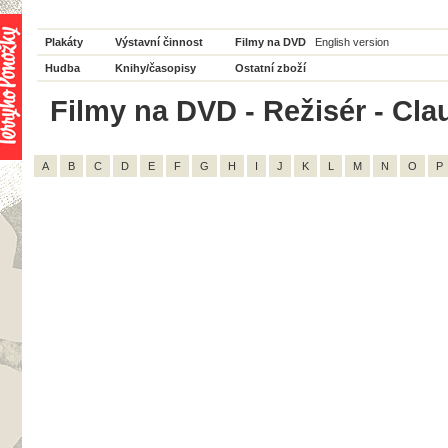
Plakáty
Výstavní činnost
Filmy na DVD
English version
Hudba
Knihy/časopisy
Ostatní zboží
Filmy na DVD - Režisér - Clau
A
B
C
D
E
F
G
H
I
J
K
L
M
N
O
P