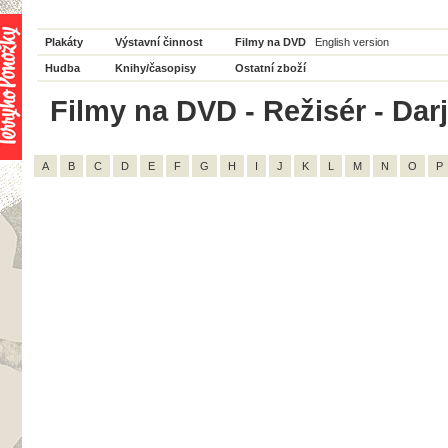
Plakáty
Výstavní činnost
Filmy na DVD
English version
Hudba
Knihy/časopisy
Ostatní zboží
Filmy na DVD - Režisér - Dar
A
B
C
D
E
F
G
H
I
J
K
L
M
N
O
P