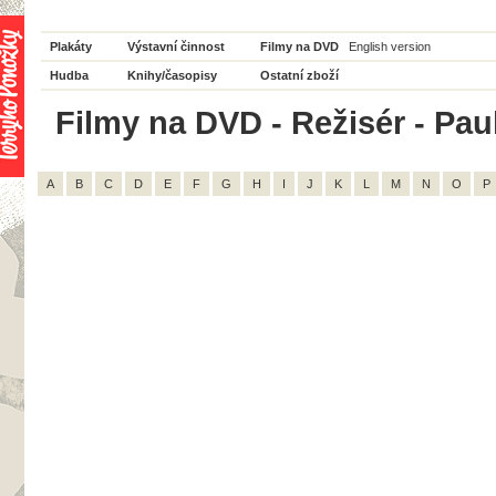
Plakáty
Výstavní činnost
Filmy na DVD
English version
Hudba
Knihy/časopisy
Ostatní zboží
Filmy na DVD - Režisér - Pau
A
B
C
D
E
F
G
H
I
J
K
L
M
N
O
P