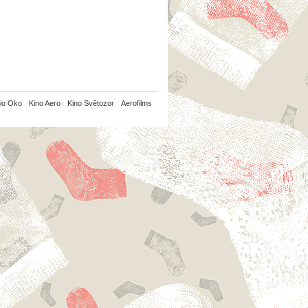
io Oko
Kino Aero
Kino Světozor
Aerofilms