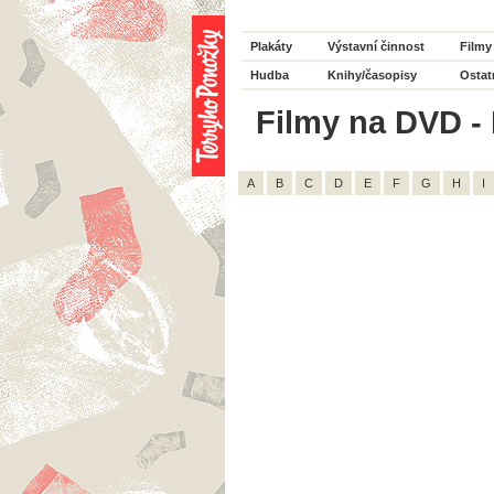
Plakáty
Výstavní činnost
Filmy
Hudba
Knihy/časopisy
Ostat
Filmy na DVD - 
A
B
C
D
E
F
G
H
I