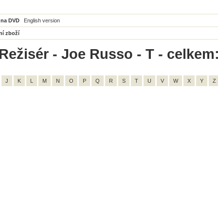
 na DVD
English version
ní zboží
Režisér - Joe Russo - T - celkem:
J
K
L
M
N
O
P
Q
R
S
T
U
V
W
X
Y
Z