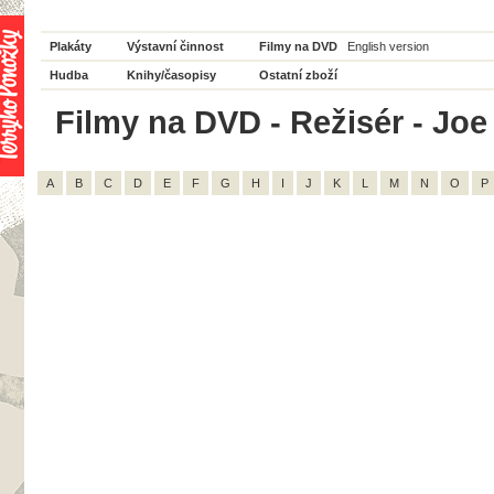
Plakáty
Výstavní činnost
Filmy na DVD
English version
Hudba
Knihy/časopisy
Ostatní zboží
Filmy na DVD - Režisér - Joe
A
B
C
D
E
F
G
H
I
J
K
L
M
N
O
P