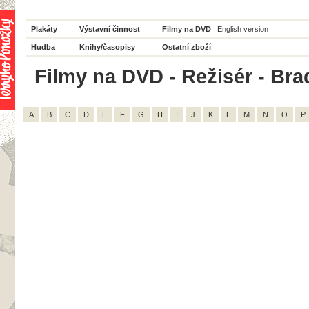
Plakáty
Výstavní činnost
Filmy na DVD
English version
Hudba
Knihy/časopisy
Ostatní zboží
Filmy na DVD - Režisér - Bra
A
B
C
D
E
F
G
H
I
J
K
L
M
N
O
P