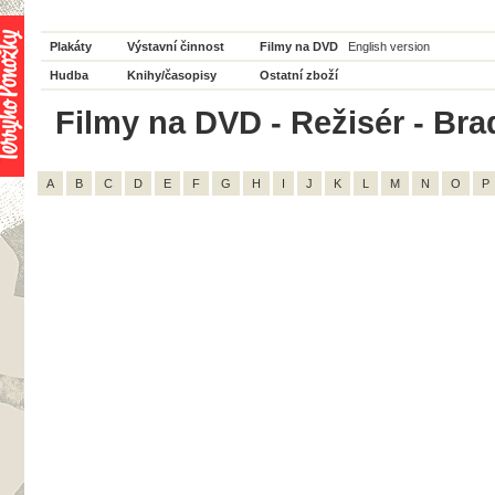
Plakáty
Výstavní činnost
Filmy na DVD
English version
Hudba
Knihy/časopisy
Ostatní zboží
Filmy na DVD - Režisér - Bra
A
B
C
D
E
F
G
H
I
J
K
L
M
N
O
P