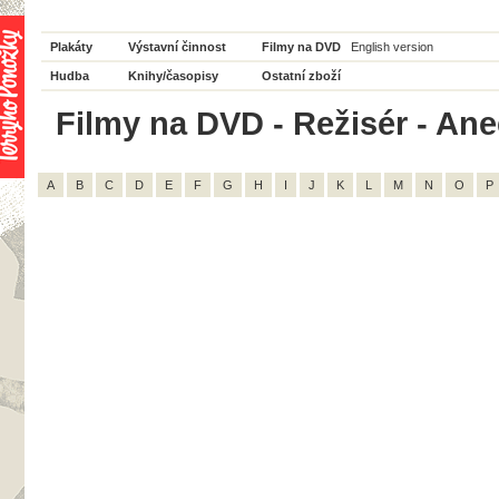
Plakáty
Výstavní činnost
Filmy na DVD
English version
Hudba
Knihy/časopisy
Ostatní zboží
Filmy na DVD - Režisér - Ane
A
B
C
D
E
F
G
H
I
J
K
L
M
N
O
P