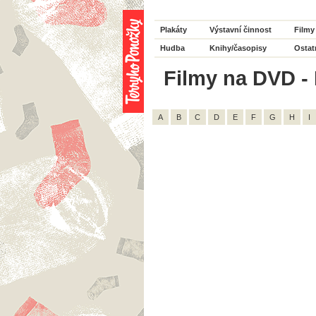
Plakáty
Výstavní činnost
Filmy
Hudba
Knihy/časopisy
Ostat
Filmy na DVD - 
A
B
C
D
E
F
G
H
I