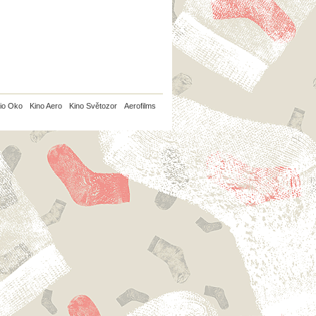
io Oko
Kino Aero
Kino Světozor
Aerofilms