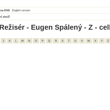
 na DVD
English version
ní zboží
Režisér - Eugen Spálený - Z - ce
J
K
L
M
N
O
P
Q
R
S
T
U
V
W
X
Y
Z