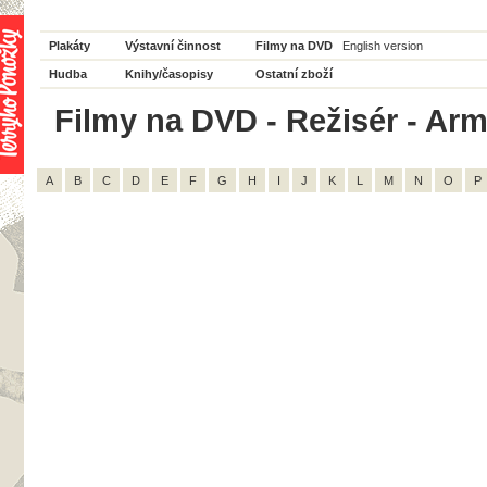
Plakáty
Výstavní činnost
Filmy na DVD
English version
Hudba
Knihy/časopisy
Ostatní zboží
Filmy na DVD - Režisér - Arm
A
B
C
D
E
F
G
H
I
J
K
L
M
N
O
P