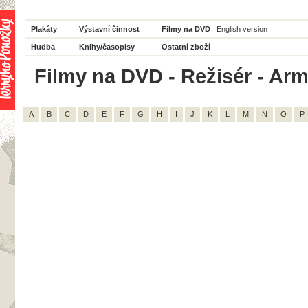
Plakáty
Výstavní činnost
Filmy na DVD
English version
Hudba
Knihy/časopisy
Ostatní zboží
Filmy na DVD - Režisér - Arm
A
B
C
D
E
F
G
H
I
J
K
L
M
N
O
P