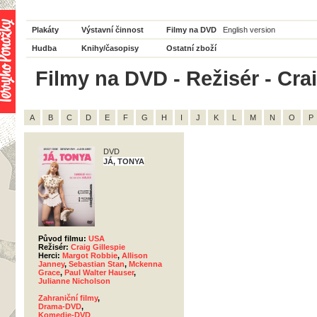
Plakáty
Výstavní činnost
Filmy na DVD
English version
Hudba
Knihy/časopisy
Ostatní zboží
Filmy na DVD - Režisér - Crai
A
B
C
D
E
F
G
H
I
J
K
L
M
N
O
P
DVD
JÁ, TONYA
Původ filmu:
USA
Režisér:
Craig Gillespie
Herci:
Margot Robbie
,
Allison
Janney
,
Sebastian Stan
,
Mckenna
Grace
,
Paul Walter Hauser
,
Julianne Nicholson
Zahraniční filmy
,
Drama-DVD
,
Komedie-DVD