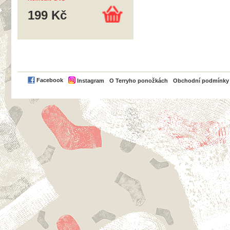
199 Kč
PayPal
Facebook
Instagram
O Terryho ponožkách
Obchodní podmínky