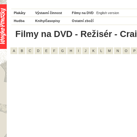
Plakáty
Výstavní činnost
Filmy na DVD
English version
Hudba
Knihy/časopisy
Ostatní zboží
Filmy na DVD - Režisér - Crai
A
B
C
D
E
F
G
H
I
J
K
L
M
N
O
P