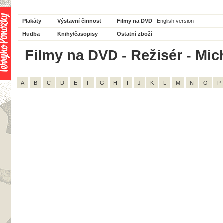
Plakáty
Výstavní činnost
Filmy na DVD
English version
Hudba
Knihy/časopisy
Ostatní zboží
Filmy na DVD - Režisér - Mic
A
B
C
D
E
F
G
H
I
J
K
L
M
N
O
P