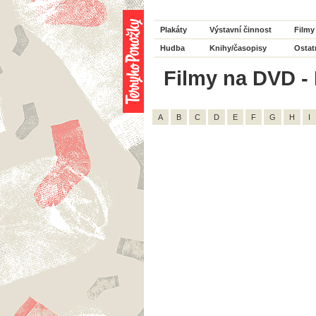
Plakáty
Výstavní činnost
Filmy
Hudba
Knihy/časopisy
Ostat
Filmy na DVD - 
A
B
C
D
E
F
G
H
I