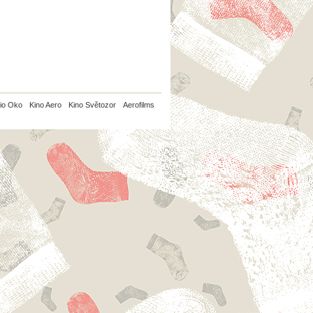
io Oko
Kino Aero
Kino Světozor
Aerofilms