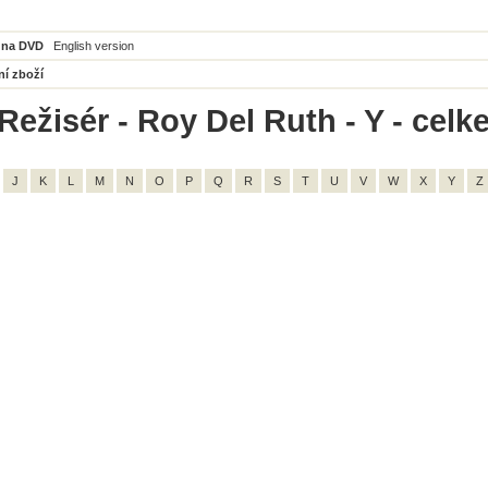
 na DVD
English version
ní zboží
Režisér - Roy Del Ruth - Y - celk
J
K
L
M
N
O
P
Q
R
S
T
U
V
W
X
Y
Z