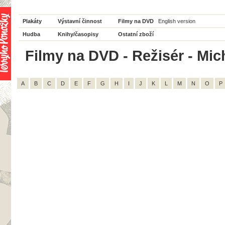
Plakáty
Výstavní činnost
Filmy na DVD
English version
Hudba
Knihy/časopisy
Ostatní zboží
Filmy na DVD - Režisér - Mich
A
B
C
D
E
F
G
H
I
J
K
L
M
N
O
P