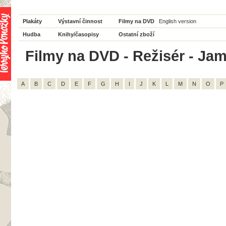
Plakáty
Výstavní činnost
Filmy na DVD
English version
Hudba
Knihy/časopisy
Ostatní zboží
Filmy na DVD - Režisér - Jam
A
B
C
D
E
F
G
H
I
J
K
L
M
N
O
P