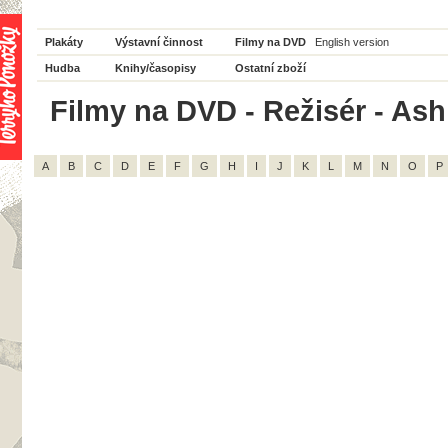
Plakáty
Výstavní činnost
Filmy na DVD
English version
Hudba
Knihy/časopisy
Ostatní zboží
Filmy na DVD - Režisér - Ash
A
B
C
D
E
F
G
H
I
J
K
L
M
N
O
P