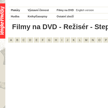
Plakáty
Výstavní činnost
Filmy na DVD
English version
Hudba
Knihy/časopisy
Ostatní zboží
Filmy na DVD - Režisér - Ste
A
B
C
D
E
F
G
H
I
J
K
L
M
N
O
P