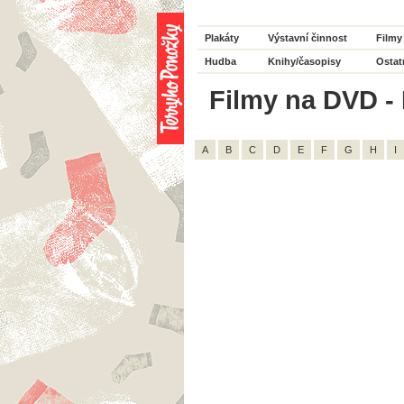
Plakáty
Výstavní činnost
Filmy
Hudba
Knihy/časopisy
Ostat
Filmy na DVD - 
A
B
C
D
E
F
G
H
I