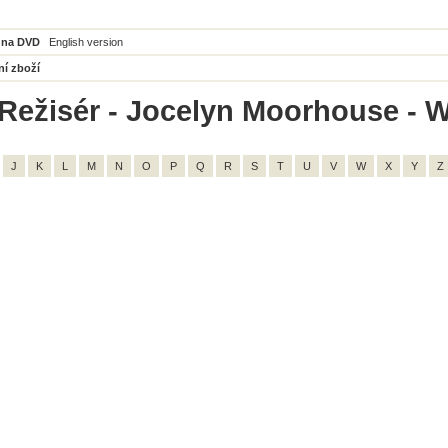
 na DVD
English version
ní zboží
Režisér - Jocelyn Moorhouse - W
J
K
L
M
N
O
P
Q
R
S
T
U
V
W
X
Y
Z