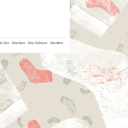
io Oko
Kino Aero
Kino Světozor
Aerofilms